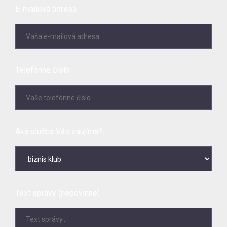
E-mailová adresa
Telefónne číslo
Aká služba Vás zaujíma?
Text správy (nepovinné)