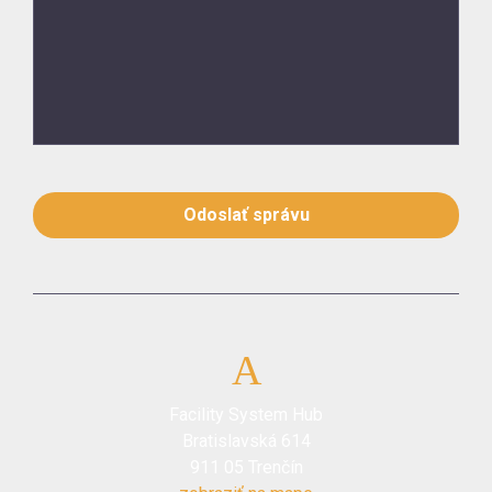
Odoslať správu
Facility System Hub
Bratislavská 614
911 05 Trenčín