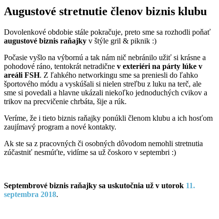
Augustové stretnutie členov biznis klubu
Dovolenkové obdobie stále pokračuje, preto sme sa rozhodli poňať
augustové biznis raňajky
v štýle gril & piknik :)
Počasie vyšlo na výbornú a tak nám nič nebránilo užiť si krásne a
pohodové ráno, tentokrát netradične
v exteriéri na párty lúke v
areáli FSH
. Z ľahkého networkingu sme sa preniesli do ľahko
športového módu a vyskúšali si nielen streľbu z luku na terč, ale
sme si povedali a hlavne ukázali niekoľko jednoduchých cvikov a
trikov na precvičenie chrbáta, šije a rúk.
Veríme, že i tieto biznis raňajky ponúkli členom klubu a ich hosťom
zaujímavý program a nové kontakty.
Ak ste sa z pracovných či osobných dôvodom nemohli stretnutia
zúčastniť nesmúťte, vidíme sa už čoskoro v septembri :)
Septembrové biznis raňajky sa uskutočnia už v utorok
11.
septembra 2018
.