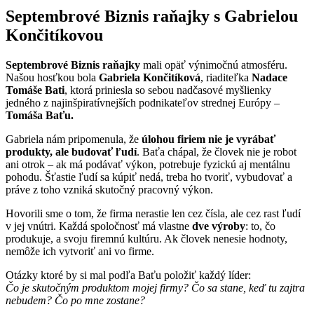
Septembrové Biznis raňajky s Gabrielou
Končitíkovou
Septembrové Biznis raňajky
mali opäť výnimočnú atmosféru.
Našou hosťkou bola
Gabriela Končitíková
, riaditeľka
Nadace
Tomáše Bati
, ktorá priniesla so sebou nadčasové myšlienky
jedného z najinšpiratívnejších podnikateľov strednej Európy –
Tomáša Baťu.
Gabriela nám pripomenula, že
úlohou firiem nie je vyrábať
produkty, ale budovať ľudí
. Baťa chápal, že človek nie je robot
ani otrok – ak má podávať výkon, potrebuje fyzickú aj mentálnu
pohodu. Šťastie ľudí sa kúpiť nedá, treba ho tvoriť, vybudovať a
práve z toho vzniká skutočný pracovný výkon.
Hovorili sme o tom, že firma nerastie len cez čísla, ale cez rast ľudí
v jej vnútri. Každá spoločnosť má vlastne
dve výroby
: to, čo
produkuje, a svoju firemnú kultúru. Ak človek nenesie hodnoty,
nemôže ich vytvoriť ani vo firme.
Otázky ktoré by si mal podľa Baťu položiť každý líder:
Čo je skutočným produktom mojej firmy?
Čo sa stane, keď tu zajtra
nebudem?
Čo po mne zostane?