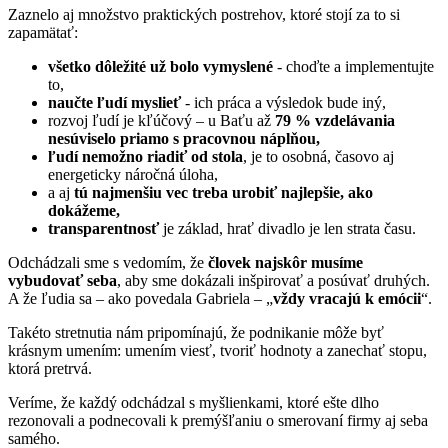
Zaznelo aj množstvo praktických postrehov, ktoré stojí za to si
zapamätať:
všetko dôležité už bolo vymyslené
- choďte a implementujte
to,
naučte ľudí myslieť
- ich práca a výsledok bude iný,
rozvoj ľudí je kľúčový – u Baťu až
79 % vzdelávania
nesúviselo priamo s pracovnou náplňou,
ľudí nemožno riadiť od stola
, je to osobná, časovo aj
energeticky náročná úloha,
a aj
tú najmenšiu vec treba urobiť najlepšie, ako
dokážeme,
transparentnosť
je základ, hrať divadlo je len strata času.
Odchádzali sme s vedomím, že
človek
najskôr musíme
vybudovať seba
, aby sme dokázali inšpirovať a posúvať druhých.
A že ľudia sa – ako povedala Gabriela – „
vždy vracajú k emócii
“.
Takéto stretnutia nám pripomínajú, že podnikanie môže byť
krásnym umením: umením viesť, tvoriť hodnoty a zanechať stopu,
ktorá pretrvá.
Veríme, že každý odchádzal s myšlienkami, ktoré ešte dlho
rezonovali a podnecovali k premýšľaniu o smerovaní firmy aj seba
samého.