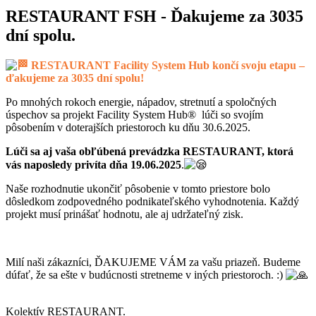
RESTAURANT FSH - Ďakujeme za 3035
dní spolu.
RESTAURANT Facility System Hub končí svoju etapu –
ďakujeme za 3035 dní spolu!
Po mnohých rokoch energie, nápadov, stretnutí a spoločných
úspechov sa projekt Facility System Hub® lúči so svojím
pôsobením v doterajších priestoroch ku dňu 30.6.2025.
Lúči sa aj vaša obľúbená prevádzka RESTAURANT, ktorá
vás naposledy privíta dňa 19.06.2025
.
Naše rozhodnutie ukončiť pôsobenie v tomto priestore bolo
dôsledkom zodpovedného podnikateľského vyhodnotenia. Každý
projekt musí prinášať hodnotu, ale aj udržateľný zisk.
Milí naši zákazníci, ĎAKUJEME VÁM za vašu priazeň. Budeme
dúfať, že sa ešte v budúcnosti stretneme v iných priestoroch. :)
Kolektív RESTAURANT.