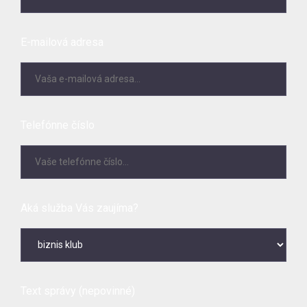
E-mailová adresa
Telefónne číslo
Aká služba Vás zaujíma?
Text správy (nepovinné)