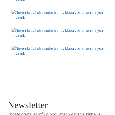
Newsletter
Chcete dostávať info o podujatiach v biznis klube či