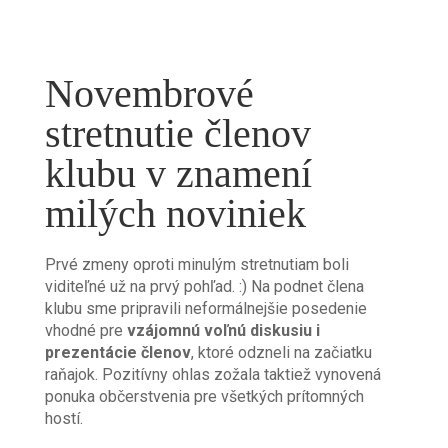
Novembrové
stretnutie členov
klubu v znamení
milých noviniek
Prvé zmeny oproti minulým stretnutiam boli
viditeľné už na prvý pohľad. :) Na podnet člena
klubu sme pripravili neformálnejšie posedenie
vhodné pre
v
zájomnú voľnú diskusiu i
prezentácie členov
, ktoré odzneli na začiatku
raňajok. Pozitívny ohlas zožala taktiež vynovená
ponuka občerstvenia pre všetkých prítomných
hostí.