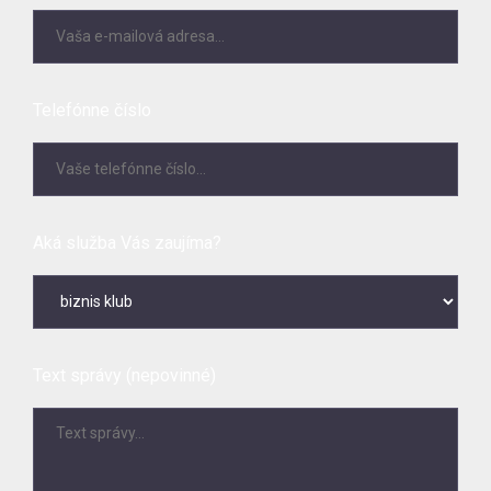
Telefónne číslo
Aká služba Vás zaujíma?
Text správy (nepovinné)