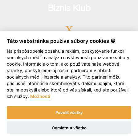
Biznis Klub
Táto webstránka používa súbory cookies 🍪
0903 723 646
Na prispôsobenie obsahu a reklám, poskytovanie funkcií
sociálnych médií a analýzu návštevnosti používame súbory
cookie. Informácie o tom, ako používate naše webové
stránky, poskytujeme aj našim partnerom v oblasti
sociálnych médií, inzercie a analýzy. Títo partneri môžu
biznisklub@facility.sk
príslušné informácie skombinovať s ďalšími údajmi, ktoré
ste im poskytli alebo ktoré od vás získali, keď ste používali
ich služby.
Možnosti
Povoliť všetky
© 2026 Facility System Hub /
Vytvorilo Frio
Odmietnuť všetko