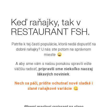
Keď raňajky, tak v
RESTAURANT FSH.
Patríte k tej časti populácie, ktorá nedá dopustiť na
dobré raňajky? U nás ste potom na správnom
mieste
A aby sme vám s našou ponukou spravili ešte
väčšiu radosť,
pripravili sme niekoľko naozaj
lákavých noviniek
.
Nech sa páči, prídite ochutnať nové sladké i
slané raňajkové variácie
Plnený maslový croissant na slano