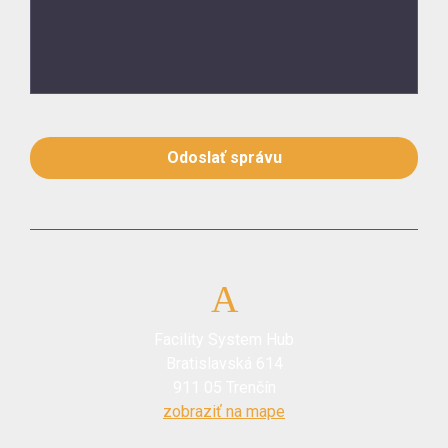
Odoslať správu
Facility System Hub
Bratislavská 614
911 05 Trenčín
zobraziť na mape