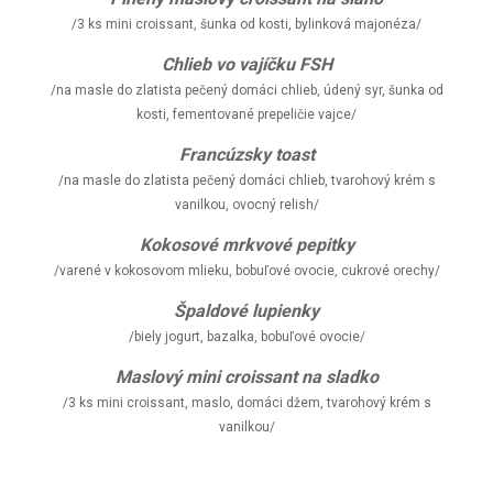
/3 ks mini croissant, šunka od kosti, bylinková majonéza/
Chlieb vo vajíčku FSH
/na masle do zlatista pečený domáci chlieb, údený syr, šunka od
kosti, fementované prepeličie vajce/
Francúzsky toast
/na masle do zlatista pečený domáci chlieb, tvarohový krém s
vanilkou, ovocný relish/
Kokosové mrkvové pepitky
/varené v kokosovom mlieku, bobuľové ovocie, cukrové orechy/
Špaldové lupienky
/biely jogurt, bazalka, bobuľové ovocie/
Maslový mini croissant na sladko
/3 ks mini croissant, maslo, domáci džem, tvarohový krém s
vanilkou/