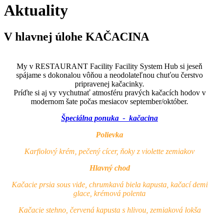
Aktuality
V hlavnej úlohe KAČACINA
My v RESTAURANT Facility Facility System Hub si jeseň
spájame s dokonalou vôňou a neodolateľnou chuťou čerstvo
pripravenej kačacinky.
Príďte si aj vy vychutnať atmosféru pravých kačacích hodov v
modernom šate počas mesiacov september/október.
Špeciálna ponuka - kačacina
Polievka
Karfiolový krém, pečený cícer, ňoky z violette zemiakov
Hlavný chod
Kačacie prsia sous vide, chrumkavá biela kapusta, kačací demi
glace, krémová polenta
Kačacie stehno, červená kapusta s hlivou, zemiaková lokša