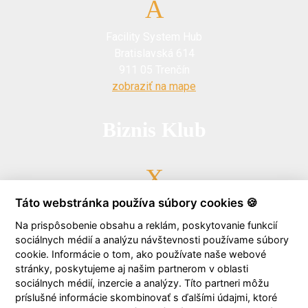
Facility System Hub
Bratislavská 614
911 05 Trenčín
zobraziť na mape
Biznis Klub
Táto webstránka používa súbory cookies 🍪
0903 723 646
Na prispôsobenie obsahu a reklám, poskytovanie funkcií
sociálnych médií a analýzu návštevnosti používame súbory
cookie. Informácie o tom, ako používate naše webové
stránky, poskytujeme aj našim partnerom v oblasti
sociálnych médií, inzercie a analýzy. Títo partneri môžu
biznisklub@facility.sk
príslušné informácie skombinovať s ďalšími údajmi, ktoré