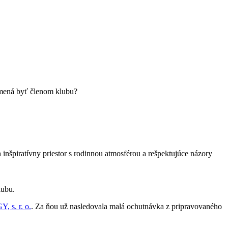
amená byť členom klubu?
inšpiratívny priestor s rodinnou atmosférou a rešpektujúce názory
klubu.
 s. r. o.
. Za ňou už nasledovala malá ochutnávka z pripravovaného