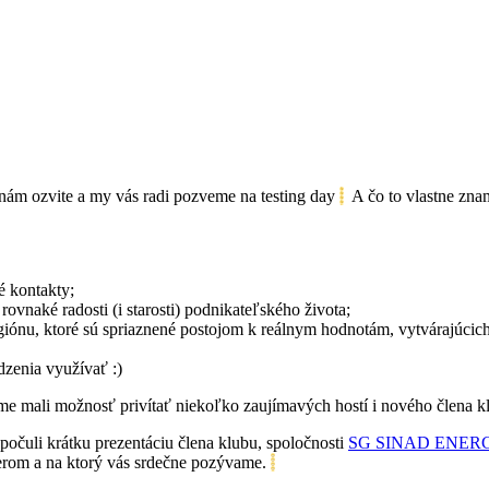
a nám ozvite a my vás radi pozveme na testing day
A čo to vlastne zn
é kontakty;
ovnaké radosti (i starosti) podnikateľského života;
giónu, ktoré sú spriaznené postojom k reálnym hodnotám, vytvárajúcich 
zenia využívať :)
sme mali možnosť privítať niekoľko zaujímavých hostí i nového člena 
čuli krátku prezentáciu člena klubu, spoločnosti
SG SINAD ENERGY,
nerom a na ktorý vás srdečne pozývame.