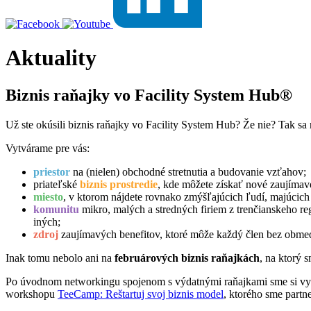
Aktuality
Biznis raňajky vo Facility System Hub®
Už ste okúsili biznis raňajky vo Facility System Hub? Že nie? Tak s
Vytvárame pre vás:
priestor
na (nielen) obchodné stretnutia a budovanie vzťahov;
priateľské
biznis prostredie
, kde môžete získať nové zaujímav
miesto
, v ktorom nájdete rovnako zmýšľajúcich ľudí, majúcich r
komunitu
mikro, malých a stredných firiem z trenčianskeho re
iných;
zdroj
zaujímavých benefitov, ktoré môže každý člen bez obmed
Inak tomu nebolo ani na
februárových biznis raňajkách
, na ktorý 
Po úvodnom networkingu spojenom s výdatnými raňajkami sme si vypo
workshopu
TeeCamp: Reštartuj svoj biznis model
, ktorého sme part