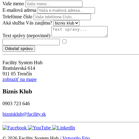
Vaše meno
E-mailová adresa
Telefónne číslo
Aká služba Vás zaujíma?
Text správy (nepovinné)
Odoslať správu
Facility System Hub
Bratislavská 614
911 05 Trenčín
zobraziť na mape
Biznis Klub
0903 723 646
biznisklub@facility.sk
© 2026 Facility System Hub /
Vytvorilo Frio