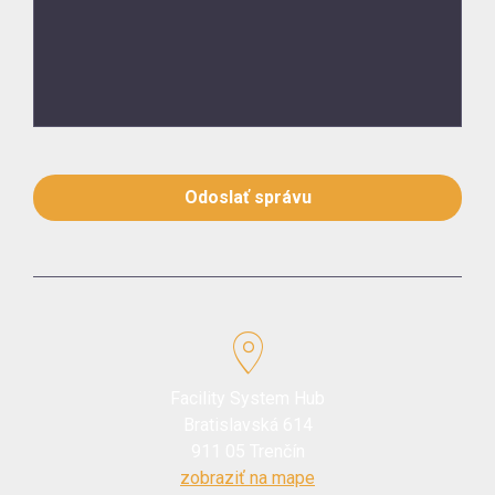
Odoslať správu
Facility System Hub
Bratislavská 614
911 05 Trenčín
zobraziť na mape