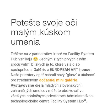
Potešte svoje oči
malým kúskom
umenia
Tešíme sa z partnerstiev, ktoré vo Facility System
Hub vznikajú
Jedným z tých prvých a nám
srdcu veľmi blízkych je to, ktoré vzišlo zo
spolupráce s
Galériou EUROPEAN ART house.
Naše priestory opäť nabrali nový "glanz" a útulnosť
prostredníctvom
dočasne
j
mini galérie
.
Vystavované diela
mladých slovenských i
zahraničných umelcov môžete obdivovať vo
všetkých spoločných priestoroch Administratívno-
®
technologického centra Facility System Hub
.