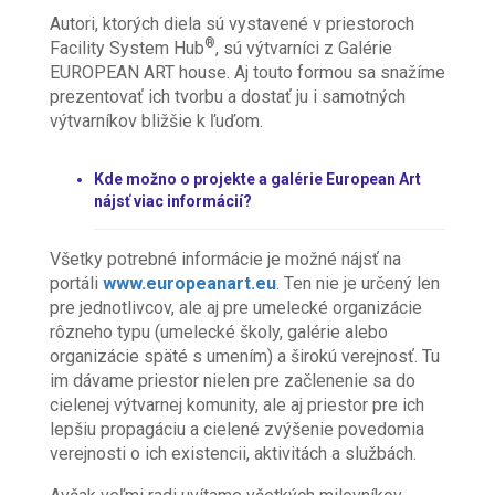
Autori, ktorých diela sú vystavené v priestoroch
®
Facility System Hub
, sú výtvarníci z Galérie
EUROPEAN ART house. Aj touto formou sa snažíme
prezentovať ich tvorbu a dostať ju i samotných
výtvarníkov bližšie k ľuďom.
Kde možno o projekte a galérie European Art
nájsť viac informácií?
Všetky potrebné informácie je možné nájsť na
portáli
www.europeanart.eu
. Ten nie je určený len
pre jednotlivcov, ale aj pre umelecké organizácie
rôzneho typu (umelecké školy, galérie alebo
organizácie späté s umením) a širokú verejnosť. Tu
im dávame priestor nielen pre začlenenie sa do
cielenej výtvarnej komunity, ale aj priestor pre ich
lepšiu propagáciu a cielené zvýšenie povedomia
verejnosti o ich existencii, aktivitách a službách.