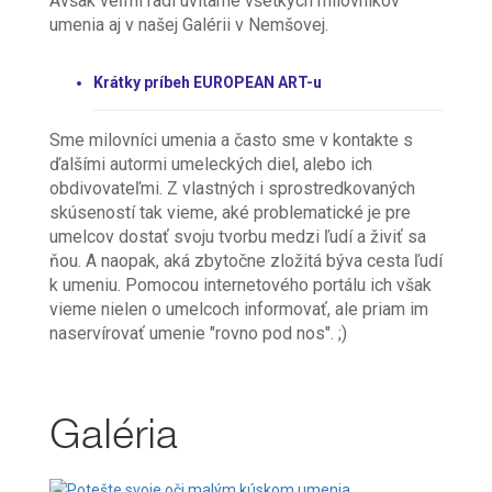
Avšak veľmi radi uvítame všetkých milovníkov
umenia aj v našej Galérii v Nemšovej.
Krátky príbeh EUROPEAN ART-u
Sme milovníci umenia a často sme v kontakte s
ďalšími autormi umeleckých diel, alebo ich
obdivovateľmi. Z vlastných i sprostredkovaných
skúseností tak vieme, aké problematické je pre
umelcov dostať svoju tvorbu medzi ľudí a živiť sa
ňou. A naopak, aká zbytočne zložitá býva cesta ľudí
k umeniu. Pomocou internetového portálu ich však
vieme nielen o umelcoch informovať, ale priam im
naservírovať umenie "rovno pod nos". ;)
Galéria