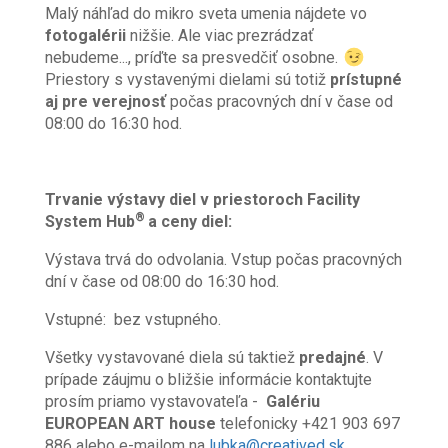
Malý náhľad do mikro sveta umenia nájdete vo
fotogalérii
nižšie. Ale viac prezrádzať
nebudeme..., príďte sa presvedčiť osobne.
Priestory s vystavenými dielami sú totiž
prístupné
aj pre verejnosť
počas pracovných dní v čase od
08:00 do 16:30 hod.
Trvanie výstavy diel v priestoroch Facility
®
System Hub
a ceny diel:
Výstava trvá do odvolania. Vstup počas pracovných
dní v čase od 08:00 do 16:30 hod.
Vstupné: bez vstupného.
Všetky vystavované diela sú taktiež
predajné
. V
prípade záujmu o bližšie informácie kontaktujte
prosím priamo vystavovateľa -
Galériu
EUROPEAN ART
house
telefonicky +421 903 697
886 alebo e-mailom na
lubka@creatived.sk
.