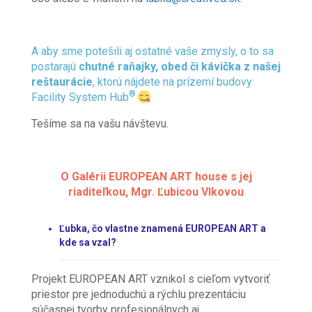
A aby sme potešili aj ostatné vaše zmysly, o to sa
postarajú
chutné raňajky, obed či kávička z našej
reštaurácie
, ktorú nájdete na prízemí budovy
®
Facility System Hub
Tešíme sa na vašu návštevu.
O Galérii EUROPEAN ART house s jej
riaditeľkou, Mgr. Ľubicou Vlkovou
Ľubka, čo vlastne znamená EUROPEAN ART a
kde sa vzal?
Projekt EUROPEAN ART vznikol s cieľom vytvoriť
priestor pre jednoduchú a rýchlu prezentáciu
súčasnej tvorby profesionálnych aj