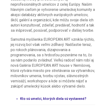
neprofesionálnych umelcov z celej Európy. Našim
hlavným cieľom je vytvorenie umeleckej komunity a
akejsi databázy aktívnych európskych umelcov,
škôl, galérií a organizácií, kde môžu svoje diela ich
autori konzultovať, zdieľať, predávať, hodnotiť a tak
sa inšpirovať, posúvať, podporovať v ďalšej tvorbe.
Samotná myšlienka EUROPEAN ART vznikla rýchlo,
jej rozvoj bol však veľmi zdĺhavý. Našťastie teraz,
po rokoch plánovania, dizajnovania a
programovania, sa s hrdosťou pozeráme na to, čo
sa nám podarilo zvládnuť. Veľkú radosť nám robí aj
nová Galéria EUROPEAN ART house v Nemšovej,
ktorá vytvára miesto pre stretávania sa výtvarníkov,
milovníkov umenia, tvorbu výstav, slávnostných
vernisáží, workshopov a kde si môžete nájsť a
zakúpiť umelecký kúsok alebo výtvarné dielo.
Kto sú umelci, ktorých diela sú vystavené?