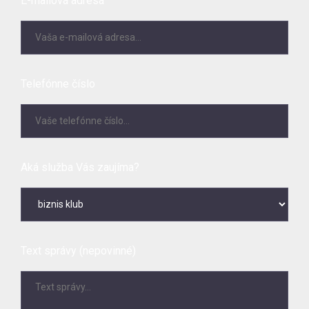
E-mailová adresa
Telefónne číslo
Aká služba Vás zaujíma?
Text správy (nepovinné)